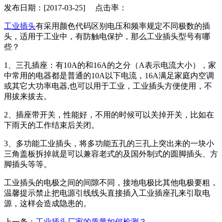
发布日期：[2017-03-25] 点击率：
工业插头
有采用颜色代码区别电压和频率规定不同极数的插
头，适用于工业中，有防触电保护，那么工业插头型号有哪
些？
1、三孔插座：有10A的和16A的之分（A表示电流大小），家
中常用的电器都是普通的10A以下电流，16A满足家庭内空调
或其它大功率电器,也可以用于工业，工业插头方便使用，不
用拔来拔去。
2、插座带开关，性能好，不用的时候可以关掉开关，比如在
下雨天的工作结束后关闭。
3、多功能工业插头，将多功能五孔的三孔上突出来的一块小
三角盖板拆掉就是可以兼容老式的及国外制式的圆脚插头、方
脚插头等等。
工业插头的电极之间的间隙不同，接地电极比其他电极要粗，
温馨提示禁止把电源引线线头直接插入工业插座孔来引取电
源，这样会造成隐患的。
上一条：
工业插头厂家的质量如何检测？